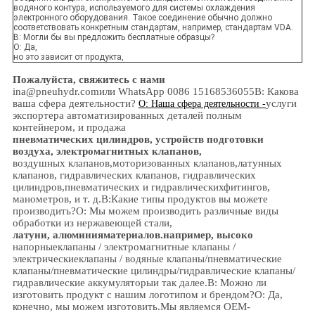
водяного контура, используемого для системы охлаждения
электронного оборудования. Такое соединение обычно должно
соответствовать конкретным стандартам, например, стандартам VDA.
В: Могли бы вы предложить бесплатные образцы?
О: Да,
но это зависит от продукта,
Пожалуйста, свяжитесь с нами
ina@pneuhydr.com
или WhatsApp 0086 15168536055
В: Какова
ваша сфера деятельности?
услуги
О: Наша сфера деятельности -
экспортера автоматизированных деталей полным
контейнером, и продажа
пневматических цилиндров, устройств подготовки
воздуха, электромагнитных клапанов,
воздушных клапанов,
моторизованных клапанов,
латунных
клапанов, гидравлических клапанов, гидравлических
цилиндров,
пневматических и гидравлических
фитингов
,
манометров
, и т. д.
В:
Какие типы продуктов вы можете
производить?
О: Мы можем производить различные виды
обработки из нержавеющей стали,
латуни, алюминия
материалов.
например, высоко
напорные
клапаны / электромагнитные клапаны /
электрическиеклапаны /
водяные клапаны/
пневматические
клапаны
/
пневматические цилиндры
/гидравлические клапаны/
гидравлические аккумуляторы
и так далее.
В: Можно ли
изготовить продукт с нашим логотипом и брендом?
О: Да,
конечно, мы можем изготовить.
Мы являемся OEM-