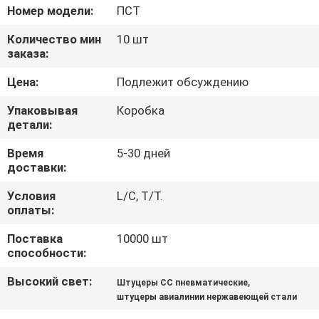
КАЧЕСТВА
Номер модели:
ПСТ
Количество мин
10 шт
СВЯЖИТЕСЬ
заказа:
МЫ
Цена:
Подлежит обсуждению
Упаковывая
Коробка
НОВОСТИ
детали:
Время
5-30 дней
СПРОСИТЕ
доставки:
ЦИТАТУ
Условия
L/C, T/T.
оплаты:
КАРТА
Поставка
10000 шт
способности:
САЙТА
Высокий свет:
,
Штуцеры СС пневматические
штуцеры авиалинии нержавеющей стали
ПОЛИТИКА