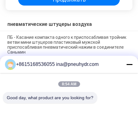
пневматические штуцеры воздуха
ПБ - Касание компакта одного к приспосабливая тройник
ветви мини штуцеров пластиковый мужской
приспосабливая пневматический нажим в соединителе
Саньмин
+8615168536055 ina@pneuhydr.com
Тип пневматический звукоглушитель НБСАНМИНСЭ к
клапана дросселя шумоглушителя штуцеров воздуха
пневматический латунный
8:54 AM
Штуцеры воздуха потока КФ Рк пневматические латунные
с хорошим славным покрытым никелем
Good day, what product are you looking for?
Популярные категории
Все
Пневматические 
Пневматический 
Электромагнитный 
Клапан ИМПа Ульс