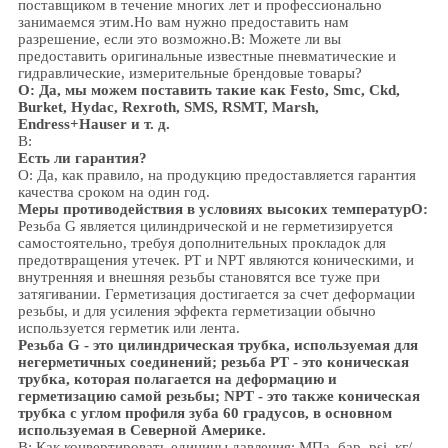
поставщиком в течение многих лет и профессионально
занимаемся этим.
Но вам нужно предоставить нам
разрешение, если это возможно.
В: Можете ли вы
предоставить оригинальные известные пневматические и
гидравлические, измерительные брендовые товары?
О: Да, мы можем поставить такие как Festo, Smc, Ckd,
Burket, Hydac, Rexroth, SMS, RSMT, Marsh,
Endress+Hauser и т. д.
В:
Есть ли гарантия?
О: Да, как правило, на продукцию предоставляется гарантия
качества сроком на один год.
Меры противодействия в условиях высоких температур
О:
Резьба G является цилиндрической и не герметизируется
самостоятельно, требуя дополнительных прокладок для
предотвращения утечек. PT и NPT являются коническими, и
внутренняя и внешняя резьбы становятся все туже при
затягивании. Герметизация достигается за счет деформации
резьбы, и для усиления эффекта герметизации обычно
используется герметик или лента.
Резьба G - это цилиндрическая трубка, используемая для
негерметичных соединений; резьба PT - это коническая
трубка, которая полагается на деформацию и
герметизацию самой резьбы; NPT - это также коническая
трубка с углом профиля зуба 60 градусов, в основном
используемая в Северной Америке.
В: Как конвертировать единицы давления: МПа, бар, psi, кг/