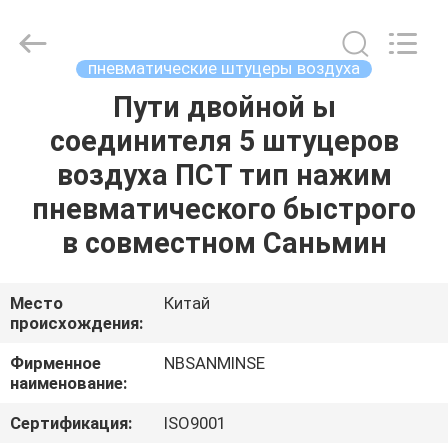
Sanmin
Import
And
Export
Co.,Ltd..
пневматические штуцеры воздуха
All
Rights
Пути двойной ы
ДОМ
Reserved.
соединителя 5 штуцеров
ПРОДУКТЫ
воздуха ПСТ тип нажим
пневматического быстрого
О
в совместном Саньмин
НАС
Место
Китай
происхождения:
ПУТЕШЕСТВИЕ
ФАБРИКИ
Фирменное
NBSANMINSE
наименование:
ПРОВЕРКА
Сертификация:
ISO9001