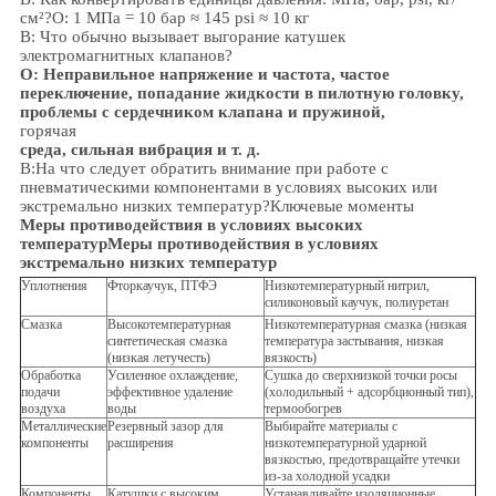
см²?
О: 1 МПа = 10 бар ≈ 145 psi ≈ 10 кг
В: Что обычно вызывает выгорание катушек
электромагнитных клапанов?
О: Неправильное напряжение и частота, частое
переключение, попадание жидкости в пилотную головку,
проблемы с сердечником клапана и пружиной,
горячая
среда, сильная вибрация и т. д.
В:
На что следует обратить внимание при работе с
пневматическими компонентами в условиях высоких или
экстремально низких температур?
Ключевые моменты
Меры противодействия в условиях высоких
температур
Меры противодействия в условиях
экстремально низких температур
Уплотнения
Фторкаучук, ПТФЭ
Низкотемпературный нитрил,
силиконовый каучук, полиуретан
Смазка
Высокотемпературная
Низкотемпературная смазка (низкая
синтетическая смазка
температура застывания, низкая
(низкая летучесть)
вязкость)
Обработка
Усиленное охлаждение,
Сушка до сверхнизкой точки росы
подачи
эффективное удаление
(холодильный + адсорбционный тип),
воздуха
воды
термообогрев
Металлические
Резервный зазор для
Выбирайте материалы с
компоненты
расширения
низкотемпературной ударной
вязкостью, предотвращайте утечки
из-за холодной усадки
Компоненты
Катушки с высоким
Устанавливайте изоляционные