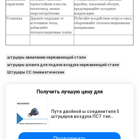
управления
термостойким классом,
коробки, локальный обогрев,
теплоотвод, низкое
предотвращайте холодную
энергопотребление
конденсацию
Установка
Держите подальше от
Избегайте воздействия ветра и снега,
источников тепла,
оборачивайте теплоизоляционными
добавляйте
материалами
теплоизоляционные плиты
штуцеры авиалинии нержавеющей стали
штуцеры шланга для подачи воздуха нержавеющей стали
Штуцеры СС пневматические
Получить лучшую цену для
Пути двойной ы соединителя 5
штуцеров воздуха ПСТ тип
нажим пневматического
быстрого в совместном
Саньмин
Продолжать