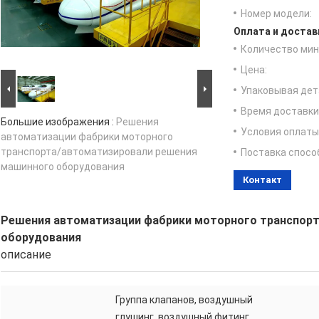
Номер модели:
Оплата и достав
Количество мин 
Цена:
Упаковывая дет
Время доставки
Большие изображения :
Решения
Условия оплаты
автоматизации фабрики моторного
транспорта/автоматизировали решения
Поставка спосо
машинного оборудования
Контакт
Решения автоматизации фабрики моторного транспор
оборудования
описание
Группа клапанов, воздушный
глушинг, воздушный фитинг,