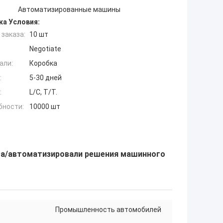
Автоматизированные машины
ка Условия:
заказа:
10 шт
Negotiate
али:
Коробка
:
5-30 дней
:
L/C, T/T.
бности:
10000 шт
та/автоматизировали решения машинного
Промышленность автомобилей