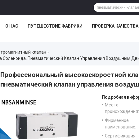
О НАС
ПУТЕШЕСТВИЕ ФАБРИКИ
ПРОВЕРКА КАЧЕСТВА
ктромагнитный клапан
а Соленоида, Пневматический Клапан Управления Воздушным Д
Профессиональный высокоскоростной клап
пневматический клапан управления возд
Подробная инфор
Место
происхождения:
Фирменное
наименование:
Сертификация: