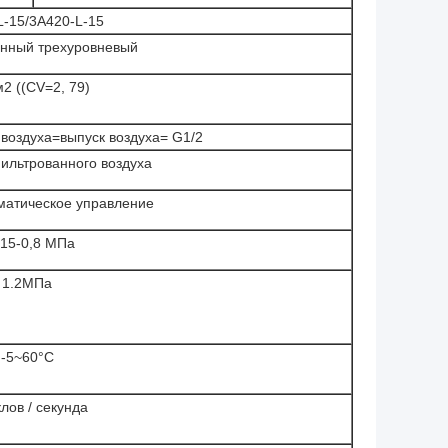
L-15/3A420-L-15
онный трехуровневый
2 ((CV=2, 79)
 воздуха=выпуск воздуха= G1/2
ильтрованного воздуха
матическое управление
,15-0,8 МПа
1.2МПа
-5~60°C
клов / секунда