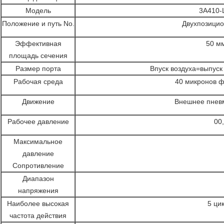
Модель
3A410-
Положение и путь No.
Двухпозици
Эффективная
50 мм
площадь сечения
Размер порта
Впуск воздуха=выпуск
Рабочая среда
40 микронов ф
Движение
Внешнее пнев
Рабочее давление
00
Максимальное
давление
Сопротивление
Диапазон
напряжения
Наиболее высокая
5 ци
частота действия