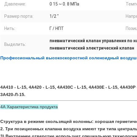
Давление:
0 15 ~ 0. 8 МПа
Темп
Размер порта:
1/2 "
Напр
Нить:
Г / НПТ
Пози
пневматический клапан управления по 
Выделить:
пневматический электрический клапан
Профессиональный высокоскоростной соленоидный воздушн
4A410 - L-15, 4A420 - L-15, 4A430C - L-15, 4A430E - L-15, 4A430P 
3А420-Л-15.
4А Характеристика продукта
Структура в режиме скользящей колонны: хорошая герметичн
2. Три позиционных клапана воздуха имеют три типа центра
3) Внутреннее отверстие использует специальную технологи