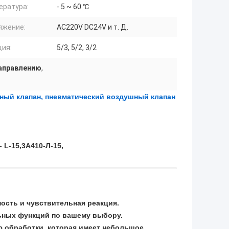
ература:
- 5 ~ 60 ℃
яжение:
AC220V DC24V и т. Д.
ция:
5/3, 5/2, 3/2
направлению
,
ый клапан, пневматический воздушный клапан
- L-15,
3А410-Л-15,
ость и чувствительная реакция.
льных функций по вашему выбору.
ю обработки, которая имеет небольшое