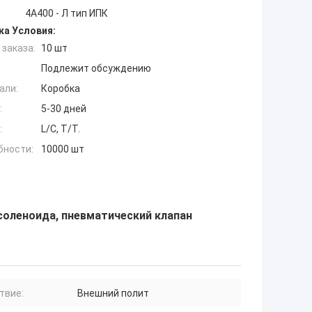
4A400 - Л тип ИПК
ка Условия:
заказа:
10 шт
Подлежит обсуждению
али:
Коробка
:
5-30 дней
:
L/C, T/T.
бности:
10000 шт
оленоида, пневматический клапан
твие:
Внешний полит