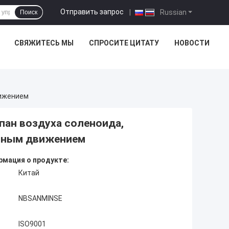
Отправить запрос
|
Russian
Поиск
СВЯЖИТЕСЬ МЫ
СПРОСИТЕ ЦИТАТУ
НОВОСТИ
вижением
ан воздуха соленоида,
ушным движением
мация о продукте:
Китай
NBSANMINSE
ISO9001