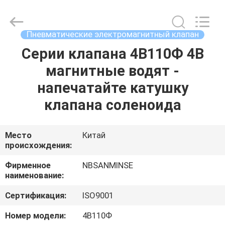
Sanmin
Import
And
Export
Co.,Ltd..
Пневматические электромагнитный клапан
All
Rights
Серии клапана 4В110Ф 4В
ДОМ
Reserved.
магнитные водят -
ПРОДУКТЫ
напечатайте катушку
клапана соленоида
О
НАС
Место
Китай
происхождения:
ПУТЕШЕСТВИЕ
Фирменное
NBSANMINSE
наименование:
ФАБРИКИ
Сертификация:
ISO9001
ПРОВЕРКА
Номер модели:
4В110Ф