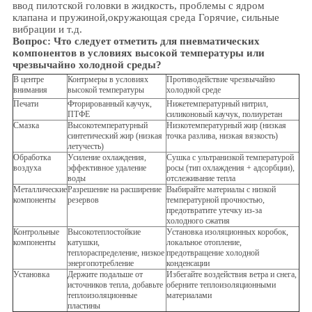
ввод пилотской головки в жидкость, проблемы с ядром
клапана и пружиной,
окружающая среда
Горячие, сильные
вибрации и т.д.
Вопрос:
Что следует отметить для пневматических
компонентов в условиях высокой температуры или
чрезвычайно холодной среды?
В центре
Контрмеры в условиях
Противодействие чрезвычайно
внимания
высокой температуры
холодной среде
Печати
Фторированный каучук,
Нижетемпературный нитрил,
ПТФЕ
силиконовый каучук, полиуретан
Смазка
Высокотемпературный
Низкотемпературный жир (низкая
синтетический жир (низкая
точка разлива, низкая вязкость)
летучесть)
Обработка
Усиление охлаждения,
Сушка с ультранизкой температурой
воздуха
эффективное удаление
росы (тип охлаждения + адсорбции),
воды
отслеживание тепла
Металлические
Разрешение на расширение
Выбирайте материалы с низкой
компоненты
резервов
температурной прочностью,
предотвратите утечку из-за
холодного сжатия
Контрольные
Высокотеплостойкие
Установка изоляционных коробок,
компоненты
катушки,
локальное отопление,
теплораспределение, низкое
предотвращение холодной
энергопотребление
конденсации
Установка
Держите подальше от
Избегайте воздействия ветра и снега,
источников тепла, добавьте
оберните теплоизоляционными
теплоизоляционные
материалами
пластины