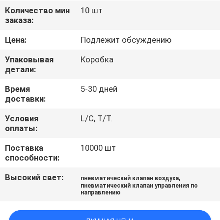
КАЧЕСТВА
Количество мин
10 шт
заказа:
СВЯЖИТЕСЬ
Цена:
Подлежит обсуждению
МЫ
Упаковывая
Коробка
детали:
НОВОСТИ
Время
5-30 дней
доставки:
СПРОСИТЕ
Условия
L/C, T/T.
оплаты:
ЦИТАТУ
Поставка
10000 шт
способности:
КАРТА
Высокий свет:
,
пневматический клапан воздуха
САЙТА
пневматический клапан управления по
направлению
ПОЛИТИКА