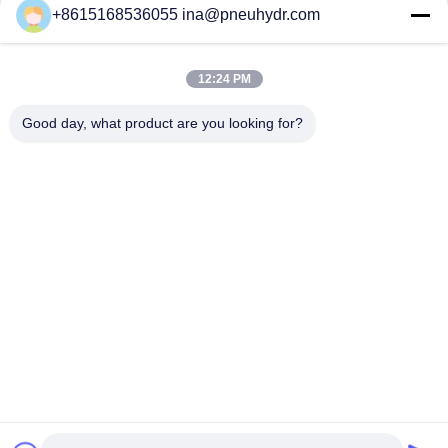
+8615168536055 ina@pneuhydr.com
FV-L10 Пневматический соленоидный клапан 5
направлений M7
12:24 PM
Руководство ДООС - тип катушка клапана ИМПа ульс ДК
29В катушки ДК24В клапана соленоида серии
Good day, what product are you looking for?
Популярные категории
Все
Пневматические 
Пневматический 
Электромагнитный 
Клапан ИМПа Ульс
Клапан
Пневматический 
Пневматическая 
Клапан Места Угла
Вибромашина 
Воздуха
Латунный Клапан 
Самосмазчик 
Соленоида
Регулятора 
Фильтра
Пневматический 
Пневматические 
Цилиндр Воздуха
Штуцеры Воздуха