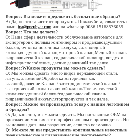
Вопрос: Вы можете предложить бесплатные образцы?
А: Да,
но это зависит от продуктов,
Пожалуйста, свяжитесь с
нами.
или на whatsapp 0086 15168536055
ina@pneuhydr.com
Вопрос: Что вы делаете?
О: Наша сфера деятельности:
обслуживание автоматов для
экспортеров с полным контейнером и продажа
воздушный
баллон, очистка источника воздуха, соленоидный
клапан,
воздушный клапан,
моторный клапан,
Медный клапан,
гидравлический клапан, гидравлический цилиндр,
воздух и
нефть
приспособление
, датчик давления
И так далее.
Вопрос:
W
Какие продукты вы можете сделать?
О: Мы можем сделать много видов нержавеющей стали
,
латунь, алюминий
Обработка материалов.
как
высокий
давление
Клапан / электродинамический клапан /
электрический клапан /
водяной клапан/
Пневматический
клапан
/
воздушный баллон
/гидравлический клапан/
гидравлический аккумулятор
продуктов и так далее.
Вопрос: Можно ли производить товар с нашим логотипом
и брендом?
О: Да, конечно, мы можем сделать. Мы поставщики OEM на
протяжении многих лет и профессионалы в производстве. Но
вы должны дать нам разрешение, если это возможно.
Q: Можете ли вы предоставить оригинальные известные
пневматические и гидравлические инструменты?