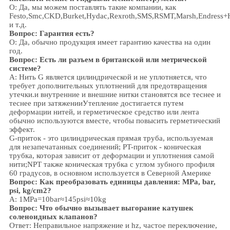
О: Да, мы можем поставлять такие компании, как
Festo,Smc,CKD,Burket,Hydac,Rexroth,SMS,RSMT,Marsh,Endress+
и т.д.
Вопрос:
Гарантия есть?
О: Да, обычно продукция имеет гарантию качества на один
год.
Вопрос: Есть ли разъем в британской или метрической
системе?
А:
Нить G является цилиндрической и не уплотняется, что
требует дополнительных уплотнений для предотвращения
утечки.и внутренние и внешние нитки становятся все теснее и
теснее при затяженииУтепление достигается путем
деформации нитей, и герметическое средство или лента
обычно используются вместе, чтобы повысить герметический
эффект.
G-приток - это цилиндрическая прямая труба, используемая
для незапечатанных соединений; PT-приток - коническая
трубка, которая зависит от деформации и уплотнения самой
нити;NPT также коническая трубка с углом зубного профиля
60 градусов, в основном используется в Северной Америке
Вопрос: Как преобразовать единицы давления: MPa, bar,
psi, kg/cm2?
A: 1MPa=10bar≈145psi≈10kg
Вопрос: Что обычно вызывает выгорание катушек
соленоидных клапанов?
Ответ: Неправильное напряжение и hz, частое переключение,