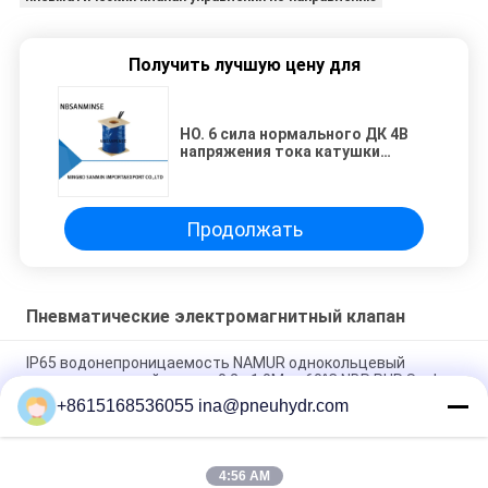
Получить лучшую цену для
НО. 6 сила нормального ДК 4В
напряжения тока катушки
ДК24В клапана соленоида
нормальная
Продолжать
Пневматические электромагнитный клапан
IP65 водонепроницаемость NAMUR однокольцевый
электромоторный клапан 0.2 - 1.0Mpa 60°C NBR PUR Seal
+8615168536055 ina@pneuhydr.com
FV-L10 Пневматический соленоидный клапан 5
направлений M7
4:56 AM
Руководство ДООС - тип катушка клапана ИМПа ульс ДК