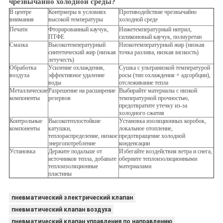
чрезвычайно холодной среды?
В центре
Контрмеры в условиях
Противодействие чрезвычайно
внимания
высокой температуры
холодной среде
Печати
Фторированный каучук,
Нижетемпературный нитрил,
ПТФЕ
силиконовый каучук, полиуретан
Смазка
Высокотемпературный
Низкотемпературный жир (низкая
синтетический жир (низкая
точка разлива, низкая вязкость)
летучесть)
Обработка
Усиление охлаждения,
Сушка с ультранизкой температурой
воздуха
эффективное удаление
росы (тип охлаждения + адсорбции),
воды
отслеживание тепла
Металлические
Разрешение на расширение
Выбирайте материалы с низкой
компоненты
резервов
температурной прочностью,
предотвратите утечку из-за
холодного сжатия
Контрольные
Высокотеплостойкие
Установка изоляционных коробок,
компоненты
катушки,
локальное отопление,
теплораспределение, низкое
предотвращение холодной
энергопотребление
конденсации
Установка
Держите подальше от
Избегайте воздействия ветра и снега,
источников тепла, добавьте
оберните теплоизоляционными
теплоизоляционные
материалами
пластины
пневматический электрический клапан
пневматический клапан воздуха
пневматический клапан управления по направлению