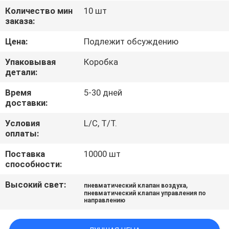
КАЧЕСТВА
Количество мин
10 шт
заказа:
СВЯЖИТЕСЬ
Цена:
Подлежит обсуждению
МЫ
Упаковывая
Коробка
детали:
НОВОСТИ
Время
5-30 дней
доставки:
СПРОСИТЕ
Условия
L/C, T/T.
оплаты:
ЦИТАТУ
Поставка
10000 шт
способности:
КАРТА
Высокий свет:
,
пневматический клапан воздуха
САЙТА
пневматический клапан управления по
направлению
ПОЛИТИКА