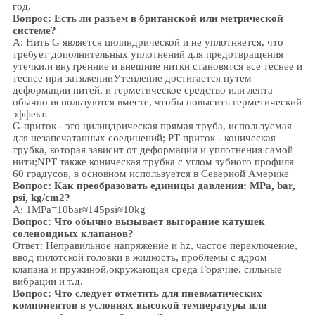
год.
Вопрос: Есть ли разъем в британской или метрической
системе?
А:
Нить G является цилиндрической и не уплотняется, что
требует дополнительных уплотнений для предотвращения
утечки.и внутренние и внешние нитки становятся все теснее и
теснее при затяженииУтепление достигается путем
деформации нитей, и герметическое средство или лента
обычно используются вместе, чтобы повысить герметический
эффект.
G-приток - это цилиндрическая прямая труба, используемая
для незапечатанных соединений; PT-приток - коническая
трубка, которая зависит от деформации и уплотнения самой
нити;NPT также коническая трубка с углом зубного профиля
60 градусов, в основном используется в Северной Америке
Вопрос: Как преобразовать единицы давления: MPa, bar,
psi, kg/cm2?
A: 1MPa=10bar≈145psi≈10kg
Вопрос: Что обычно вызывает выгорание катушек
соленоидных клапанов?
Ответ: Неправильное напряжение и hz, частое переключение,
ввод пилотской головки в жидкость, проблемы с ядром
клапана и пружиной,
окружающая среда
Горячие, сильные
вибрации и т.д.
Вопрос:
Что следует отметить для пневматических
компонентов в условиях высокой температуры или