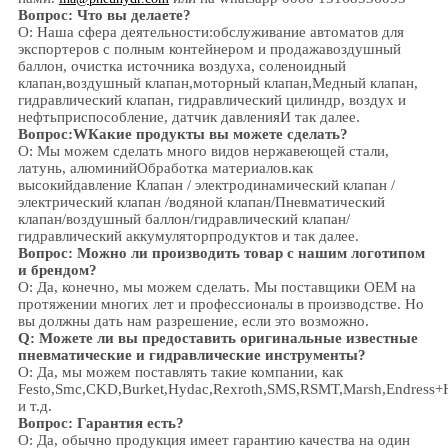
Вопрос: Что вы делаете?
О: Наша сфера деятельности:
обслуживание автоматов для
экспортеров с полным контейнером и продажа
воздушный
баллон, очистка источника воздуха, соленоидный
клапан,
воздушный клапан,
моторный клапан,
Медный клапан,
гидравлический клапан, гидравлический цилиндр,
воздух и
нефть
приспособление
, датчик давления
И так далее.
Вопрос:
W
Какие продукты вы можете сделать?
О: Мы можем сделать много видов нержавеющей стали
,
латунь, алюминий
Обработка материалов.
как
высокий
давление
Клапан / электродинамический клапан /
электрический клапан /
водяной клапан/
Пневматический
клапан
/
воздушный баллон
/гидравлический клапан/
гидравлический аккумулятор
продуктов и так далее.
Вопрос: Можно ли производить товар с нашим логотипом
и брендом?
О: Да, конечно, мы можем сделать. Мы поставщики OEM на
протяжении многих лет и профессионалы в производстве. Но
вы должны дать нам разрешение, если это возможно.
Q: Можете ли вы предоставить оригинальные известные
пневматические и гидравлические инструменты?
О: Да, мы можем поставлять такие компании, как
Festo,Smc,CKD,Burket,Hydac,Rexroth,SMS,RSMT,Marsh,Endress+
и т.д.
Вопрос:
Гарантия есть?
О: Да, обычно продукция имеет гарантию качества на один