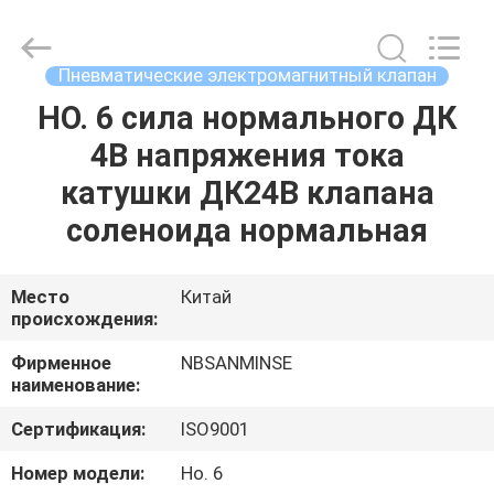
Sanmin
Import
And
Export
Co.,Ltd..
Пневматические электромагнитный клапан
All
Rights
НО. 6 сила нормального ДК
ДОМ
Reserved.
4В напряжения тока
ПРОДУКТЫ
катушки ДК24В клапана
соленоида нормальная
О
НАС
Место
Китай
происхождения:
ПУТЕШЕСТВИЕ
Фирменное
NBSANMINSE
наименование:
ФАБРИКИ
Сертификация:
ISO9001
ПРОВЕРКА
Номер модели:
Но. 6