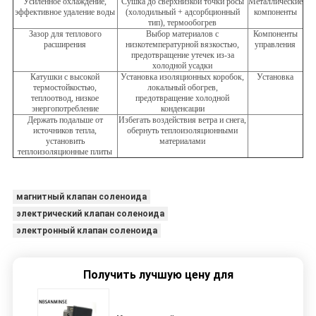
Усиленное охлаждение,
Сушка до сверхнизкой точки росы
Металлические
эффективное удаление воды
(холодильный + адсорбционный
компоненты
тип), термообогрев
Зазор для теплового
Выбор материалов с
Компоненты
расширения
низкотемпературной вязкостью,
управления
предотвращение утечек из-за
холодной усадки
Катушки с высокой
Установка изоляционных коробок,
Установка
термостойкостью,
локальный обогрев,
теплоотвод, низкое
предотвращение холодной
энергопотребление
конденсации
Держать подальше от
Избегать воздействия ветра и снега,
источников тепла,
обернуть теплоизоляционными
установить
материалами
теплоизоляционные плиты
магнитный клапан соленоида
электрический клапан соленоида
электронный клапан соленоида
Получить лучшую цену для