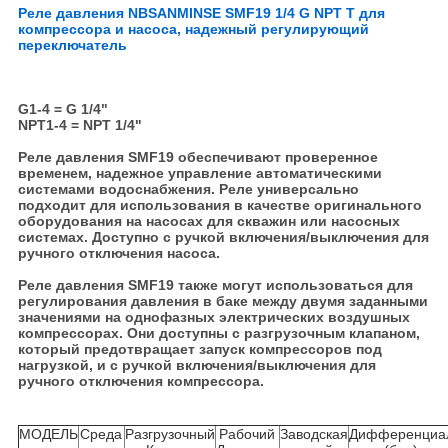
Реле давления NBSANMINSE SMF19 1/4 G NPT T для
компрессора и насоса, надежный регулирующий
переключатель
G1-4 = G 1/4"
NPT1-4 = NPT 1/4"
Реле давления SMF19 обеспечивают проверенное
временем, надежное управление автоматическими
системами водоснабжения. Реле универсально
подходит для использования в качестве оригинального
оборудования на насосах для скважин или насосных
системах. Доступно с ручкой включения/выключения для
ручного отключения насоса.
Реле давления SMF19 также могут использоваться для
регулирования давления в баке между двумя заданными
значениями на однофазных электрических воздушных
компрессорах. Они доступны с разгрузочным клапаном,
который предотвращает запуск компрессоров под
нагрузкой, и с ручкой включения/выключения для
ручного отключения компрессора.
МОДЕЛЬ
Среда
Разгрузочный
Рабочий
Заводская
Дифференциа