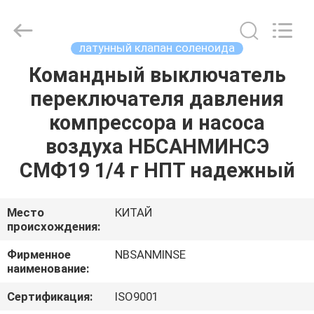
Sanmin
Import
And
Export
Co.,Ltd..
латунный клапан соленоида
All
Rights
Командный выключатель
ДОМ
Reserved.
переключателя давления
ПРОДУКТЫ
компрессора и насоса
воздуха НБСАНМИНСЭ
О
СМФ19 1/4 г НПТ надежный
НАС
Место
КИТАЙ
происхождения:
ПУТЕШЕСТВИЕ
ФАБРИКИ
Фирменное
NBSANMINSE
наименование:
ПРОВЕРКА
Сертификация:
ISO9001