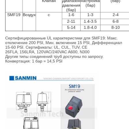
Клапан
Диапазон
настройка
(бар)
давления
(бар)
(бар)
SMF19
Воздух
с
1-6
1-3
2-4
2-11
1.4-3.5
6-8
5-14
1.8-4.0
8-10
Сертифицированные UL характеристики для SMF19: Макс.
отключение 200 PSI, Мин. включение 15 PSI, Дифференциал
15-60 PSI. Сертификаты: UL, CUL, TUV, CE
26FLA, 156LRA, 120VAC/240VAC A600, N300
Другие типы соединений труб доступны по запросу.
Конвертация: 1 бар = 14,5 PSI