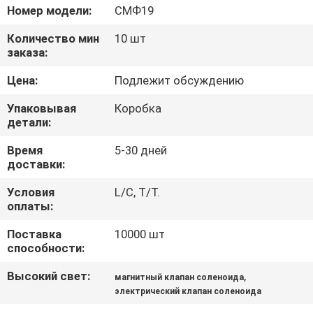
КАЧЕСТВА
Номер модели:
СМФ19
Количество мин
10 шт
СВЯЖИТЕСЬ
заказа:
МЫ
Цена:
Подлежит обсуждению
Упаковывая
Коробка
НОВОСТИ
детали:
Время
5-30 дней
СПРОСИТЕ
доставки:
ЦИТАТУ
Условия
L/C, T/T.
оплаты:
КАРТА
Поставка
10000 шт
способности:
САЙТА
Высокий свет:
,
магнитный клапан соленоида
электрический клапан соленоида
ПОЛИТИКА