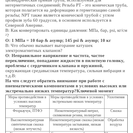
цилиндрическая прямая труба, используемая для
негерметичных соединений; Резьба PT - это коническая труба,
которая полагается на деформацию и герметизацию самой
резьбы; NPT также является конической трубой с углом
профиля зуба 60 градусов, в основном используется в
Северной Америке.
В: Как конвертировать единицы давления: МПа, бар, psi, кг/см
²?
О: 1 МПа = 10 бар & asymp; 145 psi & asymp; 10 кг
В: Что обычно вызывает выгорание катушек
электромагнитных клапанов?
О: Неправильное напряжение и частота, частое
переключение, попадание жидкости в пилотную головку,
проблемы с сердечником клапана и пружиной,
окружающая среда
высокая температура, сильная вибрация и
т.д.
В:
На что следует обратить внимание при работе с
пневматическими компонентами в условиях высоких или
экстремально низких температур?
Ключевой момент
Меры противодействия в
Меры противодействия в условиях
Уплотнения
условиях высоких
экстремально низких температур
температур
Фторкаучук, ПТФЭ
Низкотемпературный нитрил,
Смазка
силиконовая резина, полиуретан
Высокотемпературная
Низкотемпературная смазка (низкая
Обработка
синтетическая смазка
температура застывания, низкая
воздуха
(низкая летучесть)
вязкость)