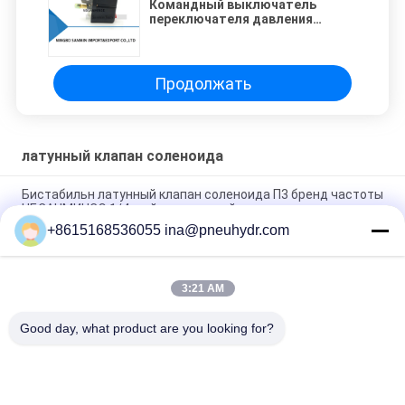
Командный выключатель
переключателя давления
компрессора и насоса воздуха
НБСАНМИНСЭ СМФ19 1/4 г НПТ
надежный
Продолжать
латунный клапан соленоида
Бистабильн латунный клапан соленоида П3 бренд частоты
НБСАНМИНСЭ 1/4 дюймов высотой с
+8615168536055 ina@pneuhydr.com
Клапаны соленоида нержавеющей стали З4 для воды
направляют действующий клапан соленоида
3:21 AM
Анти- взрыв З6 выковал латунную температуру ℃ клапана
соленоида нормально открытое 0 до 65
Good day, what product are you looking for?
Популярные категории
Все