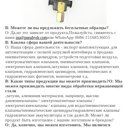
В: Можете ли вы предложить бесплатные образцы?
О: Да,
но это зависит от продукта,
Пожалуйста, свяжитесь с
нами
или WhatsApp 0086 15168536055
ina@pneuhydr.com
В: Какова сфера вашей деятельности?
О: Наша сфера деятельности -
экспорт комплектующих для
автоматизации с полной загрузкой контейнера и продажа
пневматических цилиндров, устройств подготовки воздуха,
электромагнитных клапанов,
пневматических клапанов,
электрических клапанов,
латунных клапанов, гидравлических
клапанов, гидравлических цилиндров,
пневматических и
гидравлических
фитингов
, манометров
и т.д.
В:
Какие типы продукции вы можете производить?
О: Мы
можем производить многие виды обработки нержавеющей
стали
,
латуни, алюминия
материалов.
например, высоко
давление
клапаны / электромагнитные клапаны /
электрическиеклапаны /
клапаны для воды/
пневматические
клапаны
/
пневматические цилиндры
/гидравлические клапаны/
гидравлические аккумуляторы
и так далее.
В: Может ли
продукт быть изготовлен с нашим логотипом и брендом?
О: Да, конечно, мы можем изготовить. Мы являемся