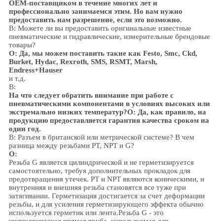
OEM-поставщиком в течение многих лет и
профессионально занимаемся этим. Но вам нужно
предоставить нам разрешение, если это возможно.
В: Можете ли вы предоставить оригинальные известные
пневматические и гидравлические, измерительные брендовые
товары?
О: Да, мы можем поставить такие как Festo, Smc, Ckd,
Burket, Hydac, Rexroth, SMS, RSMT, Marsh,
Endress+Hauser
и т.д.
В:
На что следует обратить внимание при работе с
пневматическими компонентами в условиях высоких или
экстремально низких температур?
О: Да, как правило, на
продукцию предоставляется гарантия качества сроком на
один год.
В: Разъем в британской или метрической системе? В чем
разница между резьбами PT, NPT и G?
О:
Резьба G является цилиндрической и не герметизируется
самостоятельно, требуя дополнительных прокладок для
предотвращения утечек. PT и NPT являются коническими, и
внутренняя и внешняя резьба становятся все туже при
затягивании. Герметизация достигается за счет деформации
резьбы, и для усиления герметизирующего эффекта обычно
используется герметик или лента.
Резьба G - это